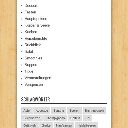
Dessert
Fasten
Hauptspeisen
Körper & Seele
Kuchen
Reiseberichte
Rückblick
Salat
Smoothies
Suppen
Tipps
Veranstaltungen
Vorspeisen
SCHLAGWÖRTER
Apfel
Avocado
Banane
Beeren
Brennnesseln
Buchweizen
Champignons
Datteln
Eis
Grünkohl
Gurke
Hanfsamen
Heidelbeeren