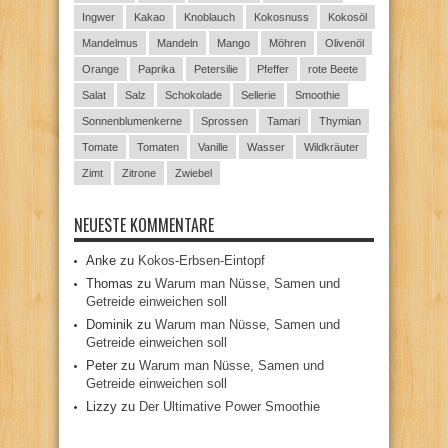
Ingwer
Kakao
Knoblauch
Kokosnuss
Kokosöl
Mandelmus
Mandeln
Mango
Möhren
Olivenöl
Orange
Paprika
Petersilie
Pfeffer
rote Beete
Salat
Salz
Schokolade
Sellerie
Smoothie
Sonnenblumenkerne
Sprossen
Tamari
Thymian
Tomate
Tomaten
Vanille
Wasser
Wildkräuter
Zimt
Zitrone
Zwiebel
NEUESTE KOMMENTARE
Anke
zu
Kokos-Erbsen-Eintopf
Thomas
zu
Warum man Nüsse, Samen und
Getreide einweichen soll
Dominik
zu
Warum man Nüsse, Samen und
Getreide einweichen soll
Peter
zu
Warum man Nüsse, Samen und
Getreide einweichen soll
Lizzy
zu
Der Ultimative Power Smoothie