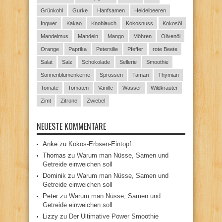
Grünkohl
Gurke
Hanfsamen
Heidelbeeren
Ingwer
Kakao
Knoblauch
Kokosnuss
Kokosöl
Mandelmus
Mandeln
Mango
Möhren
Olivenöl
Orange
Paprika
Petersilie
Pfeffer
rote Beete
Salat
Salz
Schokolade
Sellerie
Smoothie
Sonnenblumenkerne
Sprossen
Tamari
Thymian
Tomate
Tomaten
Vanille
Wasser
Wildkräuter
Zimt
Zitrone
Zwiebel
NEUESTE KOMMENTARE
Anke
zu
Kokos-Erbsen-Eintopf
Thomas
zu
Warum man Nüsse, Samen und
Getreide einweichen soll
Dominik
zu
Warum man Nüsse, Samen und
Getreide einweichen soll
Peter
zu
Warum man Nüsse, Samen und
Getreide einweichen soll
Lizzy
zu
Der Ultimative Power Smoothie