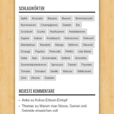
SCHLAGWÖRTER
Apfel
Avocado
Banane
Beeren
Brennnesseln
Buchweizen
Champignons
Datteln
Eis
Grünkohl
Gurke
Hanfsamen
Heidelbeeren
Ingwer
Kakao
Knoblauch
Kokosnuss
Kokosöl
Mandelmus
Mandeln
Mango
Möhren
Olivenöl
Orange
Paprika
Petersilie
Pfeffer
rote Beete
Salat
Salz
Schokolade
Sellerie
Smoothie
Sonnenblumenkerne
Sprossen
Tamari
Thymian
Tomate
Tomaten
Vanille
Wasser
Wildkräuter
Zimt
Zitrone
Zwiebel
NEUESTE KOMMENTARE
Anke
zu
Kokos-Erbsen-Eintopf
Thomas
zu
Warum man Nüsse, Samen und
Getreide einweichen soll