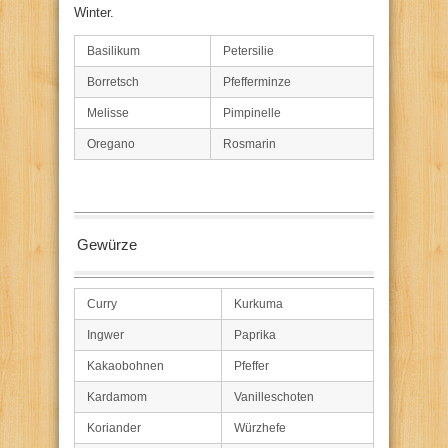
Winter.
Basilikum
Petersilie
Borretsch
Pfefferminze
Melisse
Pimpinelle
Oregano
Rosmarin
Gewürze
Curry
Kurkuma
Ingwer
Paprika
Kakaobohnen
Pfeffer
Kardamom
Vanilleschoten
Koriander
Würzhefe