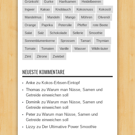
Grünkohl
Gurke
Hanfsamen
Heidelbeeren
Ingwer
Kakao
Knoblauch
Kokosnuss
Kokosöl
Mandelmus
Mandeln
Mango
Möhren
Olivenöl
Orange
Paprika
Petersilie
Pfeffer
rote Beete
Salat
Salz
Schokolade
Sellerie
Smoothie
Sonnenblumenkerne
Sprossen
Tamari
Thymian
Tomate
Tomaten
Vanille
Wasser
Wildkräuter
Zimt
Zitrone
Zwiebel
NEUESTE KOMMENTARE
Anke
zu
Kokos-Erbsen-Eintopf
Thomas
zu
Warum man Nüsse, Samen und
Getreide einweichen soll
Dominik
zu
Warum man Nüsse, Samen und
Getreide einweichen soll
Peter
zu
Warum man Nüsse, Samen und
Getreide einweichen soll
Lizzy
zu
Der Ultimative Power Smoothie