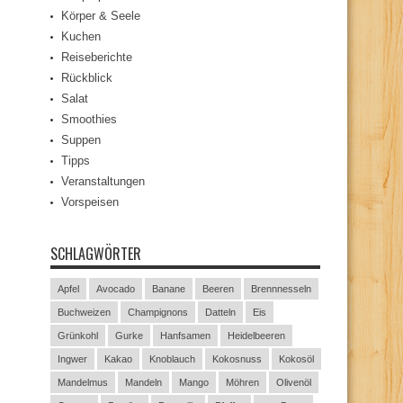
Körper & Seele
Kuchen
Reiseberichte
Rückblick
Salat
Smoothies
Suppen
Tipps
Veranstaltungen
Vorspeisen
SCHLAGWÖRTER
Apfel
Avocado
Banane
Beeren
Brennnesseln
Buchweizen
Champignons
Datteln
Eis
Grünkohl
Gurke
Hanfsamen
Heidelbeeren
Ingwer
Kakao
Knoblauch
Kokosnuss
Kokosöl
Mandelmus
Mandeln
Mango
Möhren
Olivenöl