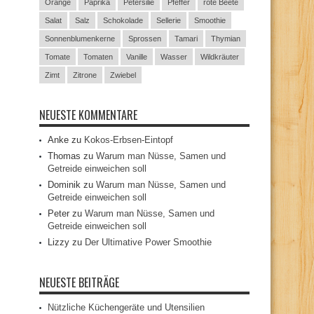
Orange
Paprika
Petersilie
Pfeffer
rote Beete
Salat
Salz
Schokolade
Sellerie
Smoothie
Sonnenblumenkerne
Sprossen
Tamari
Thymian
Tomate
Tomaten
Vanille
Wasser
Wildkräuter
Zimt
Zitrone
Zwiebel
NEUESTE KOMMENTARE
Anke
zu
Kokos-Erbsen-Eintopf
Thomas
zu
Warum man Nüsse, Samen und
Getreide einweichen soll
Dominik
zu
Warum man Nüsse, Samen und
Getreide einweichen soll
Peter
zu
Warum man Nüsse, Samen und
Getreide einweichen soll
Lizzy
zu
Der Ultimative Power Smoothie
NEUESTE BEITRÄGE
Nützliche Küchengeräte und Utensilien