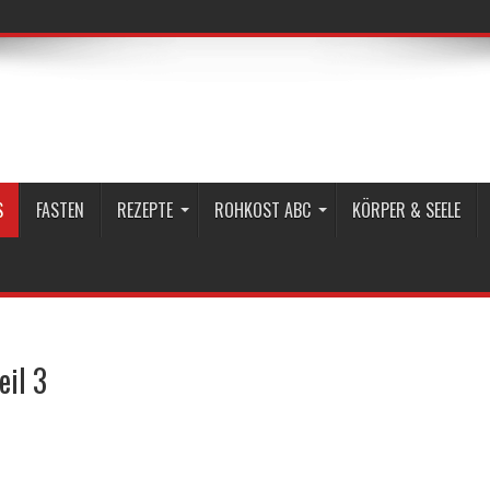
S
FASTEN
REZEPTE
ROHKOST ABC
KÖRPER & SEELE
eil 3