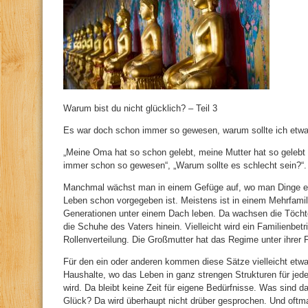
Warum bist du nicht glücklich? – Teil 3
Es war doch schon immer so gewesen, warum sollte ich etw
„Meine Oma hat so schon gelebt, meine Mutter hat so gelebt u
immer schon so gewesen“, „Warum sollte es schlecht sein?“.
Manchmal wächst man in einem Gefüge auf, wo man Dinge ei
Leben schon vorgegeben ist. Meistens ist in einem Mehrfamil
Generationen unter einem Dach leben. Da wachsen die Töchte
die Schuhe des Vaters hinein. Vielleicht wird ein Familienbe
Rollenverteilung. Die Großmutter hat das Regime unter ihrer 
Für den ein oder anderen kommen diese Sätze vielleicht etwas
Haushalte, wo das Leben in ganz strengen Strukturen für jed
wird. Da bleibt keine Zeit für eigene Bedürfnisse. Was sind 
Glück? Da wird überhaupt nicht drüber gesprochen. Und oftma