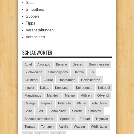
Salat
Smoothies
Suppen
Tipps
Veranstaltungen
Vorspeisen
SCHLAGWÖRTER
Apfel
Avocado
Banane
Beeren
Brennnesseln
Buchweizen
Champignons
Datteln
Eis
Grünkohl
Gurke
Hanfsamen
Heidelbeeren
Ingwer
Kakao
Knoblauch
Kokosnuss
Kokosöl
Mandelmus
Mandeln
Mango
Möhren
Olivenöl
Orange
Paprika
Petersilie
Pfeffer
rote Beete
Salat
Salz
Schokolade
Sellerie
Smoothie
Sonnenblumenkerne
Sprossen
Tamari
Thymian
Tomate
Tomaten
Vanille
Wasser
Wildkräuter