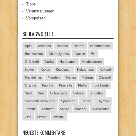
Tipps
Veranstaltungen
Vorspeisen
SCHLAGWÖRTER
Apfel
Avocado
Banane
Beeren
Brennnesseln
Buchweizen
Champignons
Datteln
Eis
Grünkohl
Gurke
Hanfsamen
Heidelbeeren
Ingwer
Kakao
Knoblauch
Kokosnuss
Kokosöl
Mandelmus
Mandeln
Mango
Möhren
Olivenöl
Orange
Paprika
Petersilie
Pfeffer
rote Beete
Salat
Salz
Schokolade
Sellerie
Smoothie
Sonnenblumenkerne
Sprossen
Tamari
Thymian
Tomate
Tomaten
Vanille
Wasser
Wildkräuter
Zimt
Zitrone
Zwiebel
NEUESTE KOMMENTARE