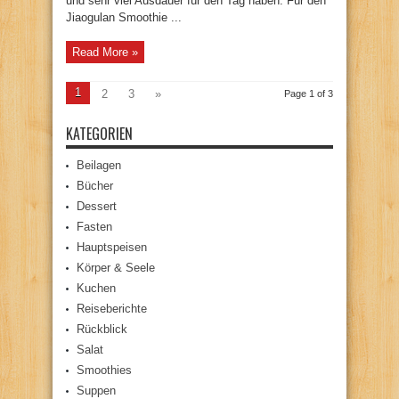
und sehr viel Ausdauer für den Tag haben. Für den
Jiaogulan Smoothie ...
Read More »
1
2
3
»
Page 1 of 3
KATEGORIEN
Beilagen
Bücher
Dessert
Fasten
Hauptspeisen
Körper & Seele
Kuchen
Reiseberichte
Rückblick
Salat
Smoothies
Suppen