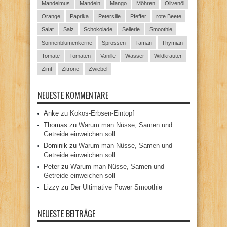
Mandelmus
Mandeln
Mango
Möhren
Olivenöl
Orange
Paprika
Petersilie
Pfeffer
rote Beete
Salat
Salz
Schokolade
Sellerie
Smoothie
Sonnenblumenkerne
Sprossen
Tamari
Thymian
Tomate
Tomaten
Vanille
Wasser
Wildkräuter
Zimt
Zitrone
Zwiebel
NEUESTE KOMMENTARE
Anke
zu
Kokos-Erbsen-Eintopf
Thomas
zu
Warum man Nüsse, Samen und
Getreide einweichen soll
Dominik
zu
Warum man Nüsse, Samen und
Getreide einweichen soll
Peter
zu
Warum man Nüsse, Samen und
Getreide einweichen soll
Lizzy
zu
Der Ultimative Power Smoothie
NEUESTE BEITRÄGE