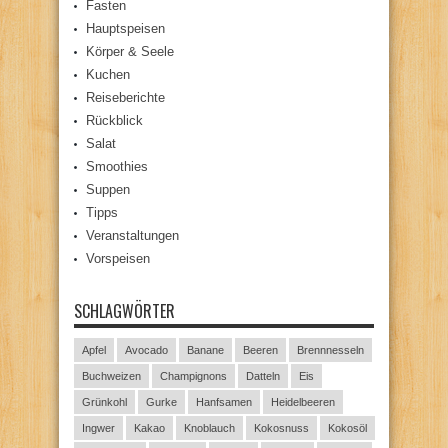
Fasten
Hauptspeisen
Körper & Seele
Kuchen
Reiseberichte
Rückblick
Salat
Smoothies
Suppen
Tipps
Veranstaltungen
Vorspeisen
SCHLAGWÖRTER
Apfel
Avocado
Banane
Beeren
Brennnesseln
Buchweizen
Champignons
Datteln
Eis
Grünkohl
Gurke
Hanfsamen
Heidelbeeren
Ingwer
Kakao
Knoblauch
Kokosnuss
Kokosöl