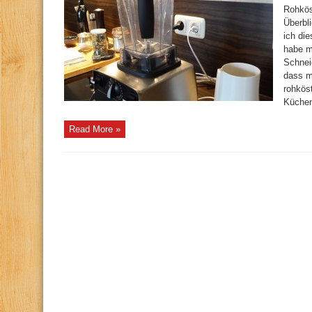
Rohkös
Überbl
ich di
habe m
Schnei
dass m
rohköst
Küchenh
Read More »