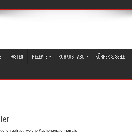
S
FASTEN
REZEPTE
ROHKOST ABC
KÖRPER & SEELE
lien
rde ich gefragt, welche Küchengeräte man als