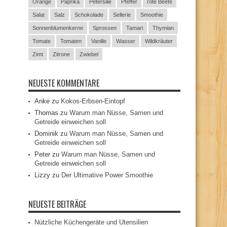
Orange
Paprika
Petersilie
Pfeffer
rote Beete
Salat
Salz
Schokolade
Sellerie
Smoothie
Sonnenblumenkerne
Sprossen
Tamari
Thymian
Tomate
Tomaten
Vanille
Wasser
Wildkräuter
Zimt
Zitrone
Zwiebel
NEUESTE KOMMENTARE
Anke
zu
Kokos-Erbsen-Eintopf
Thomas
zu
Warum man Nüsse, Samen und
Getreide einweichen soll
Dominik
zu
Warum man Nüsse, Samen und
Getreide einweichen soll
Peter
zu
Warum man Nüsse, Samen und
Getreide einweichen soll
Lizzy
zu
Der Ultimative Power Smoothie
NEUESTE BEITRÄGE
Nützliche Küchengeräte und Utensilien