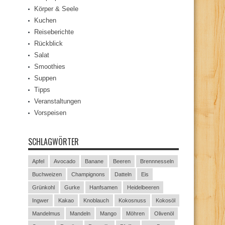
Körper & Seele
Kuchen
Reiseberichte
Rückblick
Salat
Smoothies
Suppen
Tipps
Veranstaltungen
Vorspeisen
SCHLAGWÖRTER
Apfel
Avocado
Banane
Beeren
Brennnesseln
Buchweizen
Champignons
Datteln
Eis
Grünkohl
Gurke
Hanfsamen
Heidelbeeren
Ingwer
Kakao
Knoblauch
Kokosnuss
Kokosöl
Mandelmus
Mandeln
Mango
Möhren
Olivenöl