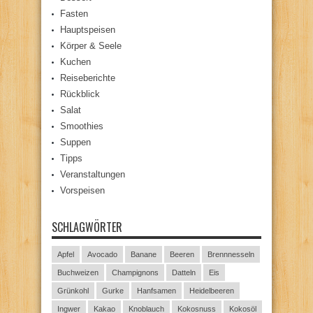
Fasten
Hauptspeisen
Körper & Seele
Kuchen
Reiseberichte
Rückblick
Salat
Smoothies
Suppen
Tipps
Veranstaltungen
Vorspeisen
SCHLAGWÖRTER
Apfel
Avocado
Banane
Beeren
Brennnesseln
Buchweizen
Champignons
Datteln
Eis
Grünkohl
Gurke
Hanfsamen
Heidelbeeren
Ingwer
Kakao
Knoblauch
Kokosnuss
Kokosöl