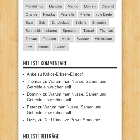
Mandelmus
Mandeln
Mango
Möhren
Olivenöl
Orange
Paprika
Petersilie
Pfeffer
rote Beete
Salat
Salz
Schokolade
Sellerie
Smoothie
Sonnenblumenkerne
Sprossen
Tamari
Thymian
Tomate
Tomaten
Vanille
Wasser
Wildkräuter
Zimt
Zitrone
Zwiebel
NEUESTE KOMMENTARE
Anke
zu
Kokos-Erbsen-Eintopf
Thomas
zu
Warum man Nüsse, Samen und
Getreide einweichen soll
Dominik
zu
Warum man Nüsse, Samen und
Getreide einweichen soll
Peter
zu
Warum man Nüsse, Samen und
Getreide einweichen soll
Lizzy
zu
Der Ultimative Power Smoothie
NEUESTE BEITRÄGE