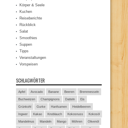
Körper & Seele
Kuchen
Reiseberichte
Rückblick
Salat
Smoothies
Suppen
Tipps
Veranstaltungen
Vorspeisen
SCHLAGWÖRTER
Apfel
Avocado
Banane
Beeren
Brennnesseln
Buchweizen
Champignons
Datteln
Eis
Grünkohl
Gurke
Hanfsamen
Heidelbeeren
Ingwer
Kakao
Knoblauch
Kokosnuss
Kokosöl
Mandelmus
Mandeln
Mango
Möhren
Olivenöl