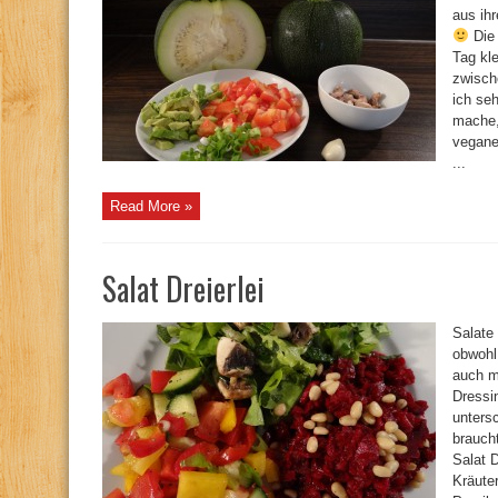
aus ih
Die 
Tag kl
zwisch
ich se
mache, 
vegane
...
Read More »
Salat Dreierlei
Salate
obwohl
auch me
Dressi
unters
brauch
Salat 
Kräute