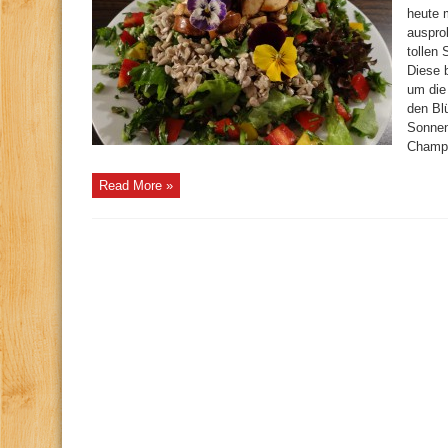
heute 
ausprob
tollen
Diese 
um die
den Bl
Sonnen
Champi
Read More »