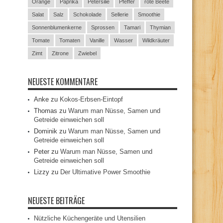
Orange
Paprika
Petersilie
Pfeffer
rote Beete
Salat
Salz
Schokolade
Sellerie
Smoothie
Sonnenblumenkerne
Sprossen
Tamari
Thymian
Tomate
Tomaten
Vanille
Wasser
Wildkräuter
Zimt
Zitrone
Zwiebel
NEUESTE KOMMENTARE
Anke
zu
Kokos-Erbsen-Eintopf
Thomas
zu
Warum man Nüsse, Samen und
Getreide einweichen soll
Dominik
zu
Warum man Nüsse, Samen und
Getreide einweichen soll
Peter
zu
Warum man Nüsse, Samen und
Getreide einweichen soll
Lizzy
zu
Der Ultimative Power Smoothie
NEUESTE BEITRÄGE
Nützliche Küchengeräte und Utensilien