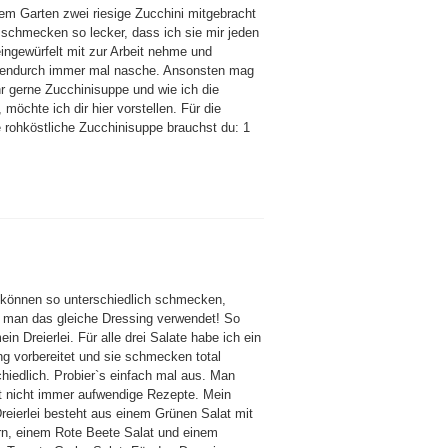
rem Garten zwei riesige Zucchini mitgebracht
schmecken so lecker, dass ich sie mir jeden
eingewürfelt mit zur Arbeit nehme und
endurch immer mal nasche. Ansonsten mag
hr gerne Zucchinisuppe und wie ich die
möchte ich dir hier vorstellen. Für die
 rohköstliche Zucchinisuppe brauchst du: 1
 können so unterschiedlich schmecken,
 man das gleiche Dressing verwendet! So
in Dreierlei. Für alle drei Salate habe ich ein
ng vorbereitet und sie schmecken total
chiedlich. Probier`s einfach mal aus. Man
t nicht immer aufwendige Rezepte. Mein
Dreierlei besteht aus einem Grünen Salat mit
rn, einem Rote Beete Salat und einem