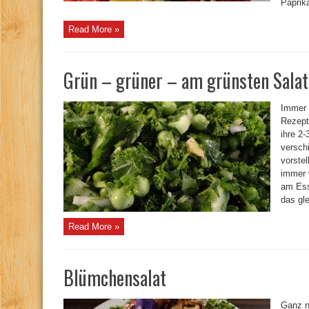
Paprik
Read More »
Grün – grüner – am grünsten Salat
Immer 
Rezept
ihre 2-
versch
vorste
immer w
am Ess
das gle
Read More »
Blümchensalat
Ganz n