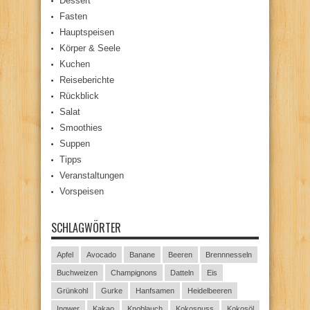
Dessert
Fasten
Hauptspeisen
Körper & Seele
Kuchen
Reiseberichte
Rückblick
Salat
Smoothies
Suppen
Tipps
Veranstaltungen
Vorspeisen
SCHLAGWÖRTER
Apfel
Avocado
Banane
Beeren
Brennnesseln
Buchweizen
Champignons
Datteln
Eis
Grünkohl
Gurke
Hanfsamen
Heidelbeeren
Ingwer
Kakao
Knoblauch
Kokosnuss
Kokosöl