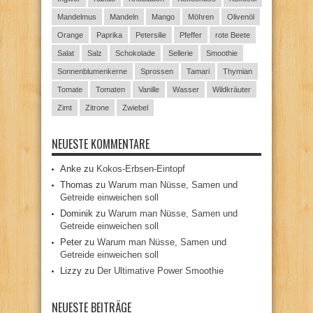
Mandelmus
Mandeln
Mango
Möhren
Olivenöl
Orange
Paprika
Petersilie
Pfeffer
rote Beete
Salat
Salz
Schokolade
Sellerie
Smoothie
Sonnenblumenkerne
Sprossen
Tamari
Thymian
Tomate
Tomaten
Vanille
Wasser
Wildkräuter
Zimt
Zitrone
Zwiebel
NEUESTE KOMMENTARE
Anke
zu
Kokos-Erbsen-Eintopf
Thomas
zu
Warum man Nüsse, Samen und
Getreide einweichen soll
Dominik
zu
Warum man Nüsse, Samen und
Getreide einweichen soll
Peter
zu
Warum man Nüsse, Samen und
Getreide einweichen soll
Lizzy
zu
Der Ultimative Power Smoothie
NEUESTE BEITRÄGE