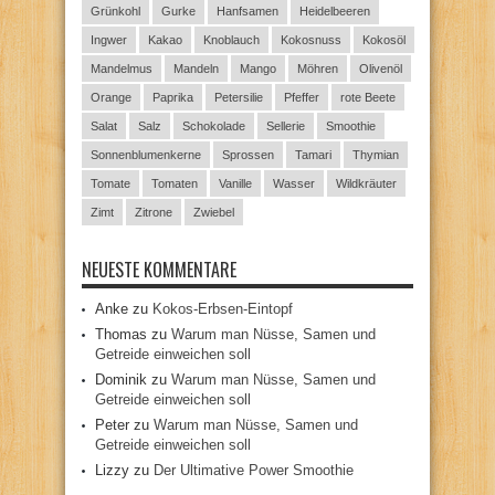
Grünkohl
Gurke
Hanfsamen
Heidelbeeren
Ingwer
Kakao
Knoblauch
Kokosnuss
Kokosöl
Mandelmus
Mandeln
Mango
Möhren
Olivenöl
Orange
Paprika
Petersilie
Pfeffer
rote Beete
Salat
Salz
Schokolade
Sellerie
Smoothie
Sonnenblumenkerne
Sprossen
Tamari
Thymian
Tomate
Tomaten
Vanille
Wasser
Wildkräuter
Zimt
Zitrone
Zwiebel
NEUESTE KOMMENTARE
Anke
zu
Kokos-Erbsen-Eintopf
Thomas
zu
Warum man Nüsse, Samen und
Getreide einweichen soll
Dominik
zu
Warum man Nüsse, Samen und
Getreide einweichen soll
Peter
zu
Warum man Nüsse, Samen und
Getreide einweichen soll
Lizzy
zu
Der Ultimative Power Smoothie