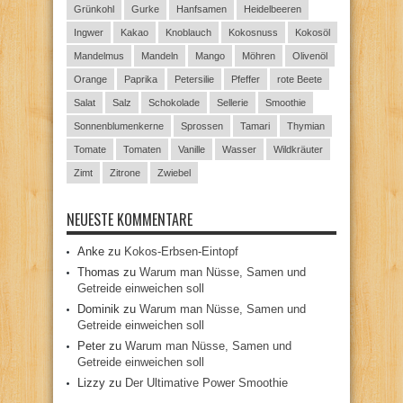
Grünkohl
Gurke
Hanfsamen
Heidelbeeren
Ingwer
Kakao
Knoblauch
Kokosnuss
Kokosöl
Mandelmus
Mandeln
Mango
Möhren
Olivenöl
Orange
Paprika
Petersilie
Pfeffer
rote Beete
Salat
Salz
Schokolade
Sellerie
Smoothie
Sonnenblumenkerne
Sprossen
Tamari
Thymian
Tomate
Tomaten
Vanille
Wasser
Wildkräuter
Zimt
Zitrone
Zwiebel
NEUESTE KOMMENTARE
Anke
zu
Kokos-Erbsen-Eintopf
Thomas
zu
Warum man Nüsse, Samen und
Getreide einweichen soll
Dominik
zu
Warum man Nüsse, Samen und
Getreide einweichen soll
Peter
zu
Warum man Nüsse, Samen und
Getreide einweichen soll
Lizzy
zu
Der Ultimative Power Smoothie