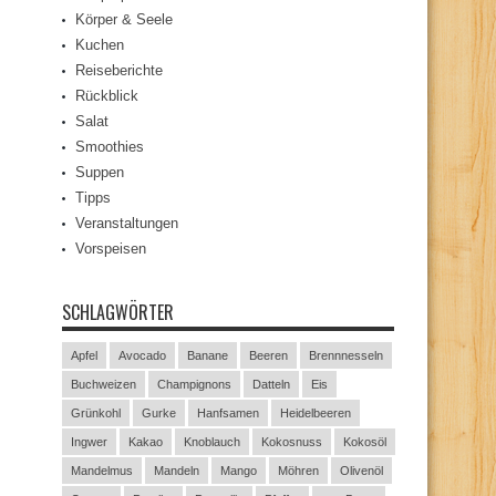
Körper & Seele
Kuchen
Reiseberichte
Rückblick
Salat
Smoothies
Suppen
Tipps
Veranstaltungen
Vorspeisen
SCHLAGWÖRTER
Apfel
Avocado
Banane
Beeren
Brennnesseln
Buchweizen
Champignons
Datteln
Eis
Grünkohl
Gurke
Hanfsamen
Heidelbeeren
Ingwer
Kakao
Knoblauch
Kokosnuss
Kokosöl
Mandelmus
Mandeln
Mango
Möhren
Olivenöl