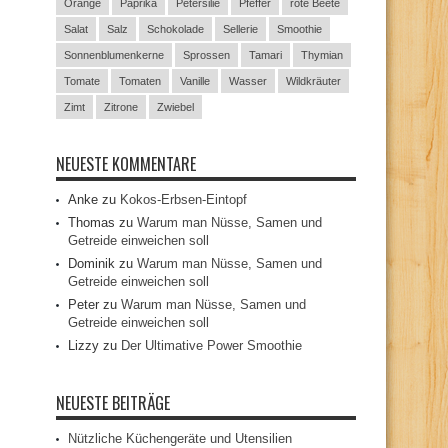
Orange
Paprika
Petersilie
Pfeffer
rote Beete
Salat
Salz
Schokolade
Sellerie
Smoothie
Sonnenblumenkerne
Sprossen
Tamari
Thymian
Tomate
Tomaten
Vanille
Wasser
Wildkräuter
Zimt
Zitrone
Zwiebel
NEUESTE KOMMENTARE
Anke
zu
Kokos-Erbsen-Eintopf
Thomas
zu
Warum man Nüsse, Samen und
Getreide einweichen soll
Dominik
zu
Warum man Nüsse, Samen und
Getreide einweichen soll
Peter
zu
Warum man Nüsse, Samen und
Getreide einweichen soll
Lizzy
zu
Der Ultimative Power Smoothie
NEUESTE BEITRÄGE
Nützliche Küchengeräte und Utensilien