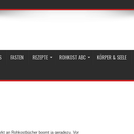
S
FASTEN
REZEPTE
ROHKOST ABC
KÖRPER & SEELE
rkt an Rohkostbücher boomt ja geradezu. Vor