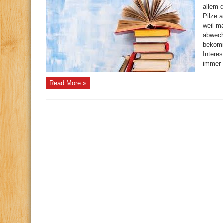
allem 
Pilze 
weil m
abwech
bekomm
Intere
immer w
Read More »