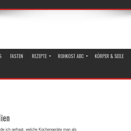
S
FASTEN
REZEPTE
ROHKOST ABC
KÖRPER & SEELE
lien
rde ich gefragt, welche Küchengeräte man als