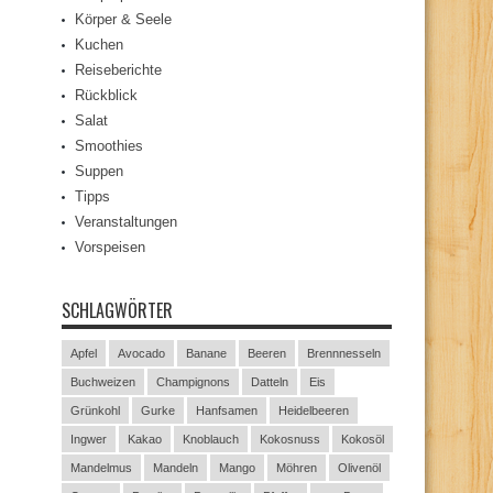
Körper & Seele
Kuchen
Reiseberichte
Rückblick
Salat
Smoothies
Suppen
Tipps
Veranstaltungen
Vorspeisen
SCHLAGWÖRTER
Apfel
Avocado
Banane
Beeren
Brennnesseln
Buchweizen
Champignons
Datteln
Eis
Grünkohl
Gurke
Hanfsamen
Heidelbeeren
Ingwer
Kakao
Knoblauch
Kokosnuss
Kokosöl
Mandelmus
Mandeln
Mango
Möhren
Olivenöl