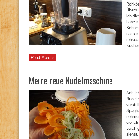
Rohkös
Überbl
ich di
habe m
Schnei
dass m
rohköst
Küchenh
Read More »
Meine neue Nudelmaschine
Ach ic
Nudelm
vorste
Spaghet
nehmen
die ic
Lurch 
siehst,