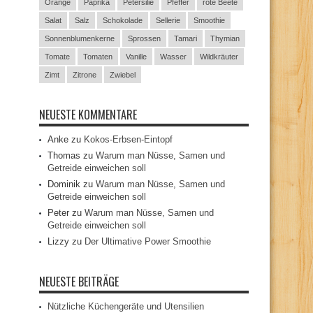
Orange
Paprika
Petersilie
Pfeffer
rote Beete
Salat
Salz
Schokolade
Sellerie
Smoothie
Sonnenblumenkerne
Sprossen
Tamari
Thymian
Tomate
Tomaten
Vanille
Wasser
Wildkräuter
Zimt
Zitrone
Zwiebel
NEUESTE KOMMENTARE
Anke
zu
Kokos-Erbsen-Eintopf
Thomas
zu
Warum man Nüsse, Samen und
Getreide einweichen soll
Dominik
zu
Warum man Nüsse, Samen und
Getreide einweichen soll
Peter
zu
Warum man Nüsse, Samen und
Getreide einweichen soll
Lizzy
zu
Der Ultimative Power Smoothie
NEUESTE BEITRÄGE
Nützliche Küchengeräte und Utensilien