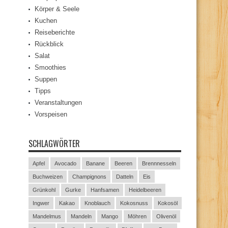
Körper & Seele
Kuchen
Reiseberichte
Rückblick
Salat
Smoothies
Suppen
Tipps
Veranstaltungen
Vorspeisen
SCHLAGWÖRTER
Apfel
Avocado
Banane
Beeren
Brennnesseln
Buchweizen
Champignons
Datteln
Eis
Grünkohl
Gurke
Hanfsamen
Heidelbeeren
Ingwer
Kakao
Knoblauch
Kokosnuss
Kokosöl
Mandelmus
Mandeln
Mango
Möhren
Olivenöl