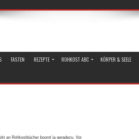
S
FASTEN
REZEPTE
ROHKOST ABC
KÖRPER & SEELE
rkt an Rohkostbücher boomt ja geradezu. Vor