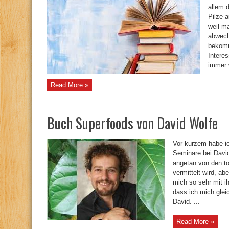
allem 
Pilze 
weil m
abwech
bekomm
Intere
immer w
Read More »
Buch Superfoods von David Wolfe
Vor kurzem habe ic
Seminare bei David
angetan von den t
vermittelt wird, a
mich so sehr mit i
dass ich mich glei
David. ...
Read More »