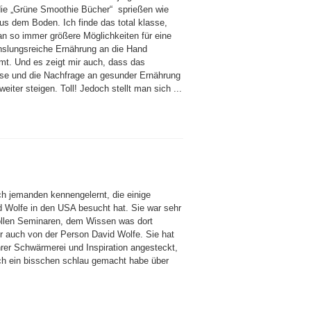
die „Grüne Smoothie Bücher“ sprießen wie
aus dem Boden. Ich finde das total klasse,
an so immer größere Möglichkeiten für eine
slungsreiche Ernährung an die Hand
t. Und es zeigt mir auch, dass das
sse und die Nachfrage an gesunder Ernährung
eiter steigen. Toll! Jedoch stellt man sich ...
h jemanden kennengelernt, die einige
 Wolfe in den USA besucht hat. Sie war sehr
ollen Seminaren, dem Wissen was dort
ber auch von der Person David Wolfe. Sie hat
hrer Schwärmerei und Inspiration angesteckt,
ch ein bisschen schlau gemacht habe über