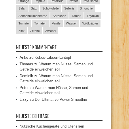
Orange
Paprika
Petersilie
Pfeffer
rote Beete
Salat
Salz
Schokolade
Sellerie
Smoothie
Sonnenblumenkerne
Sprossen
Tamari
Thymian
Tomate
Tomaten
Vanille
Wasser
Wildkräuter
Zimt
Zitrone
Zwiebel
NEUESTE KOMMENTARE
Anke
zu
Kokos-Erbsen-Eintopf
Thomas
zu
Warum man Nüsse, Samen und
Getreide einweichen soll
Dominik
zu
Warum man Nüsse, Samen und
Getreide einweichen soll
Peter
zu
Warum man Nüsse, Samen und
Getreide einweichen soll
Lizzy
zu
Der Ultimative Power Smoothie
NEUESTE BEITRÄGE
Nützliche Küchengeräte und Utensilien