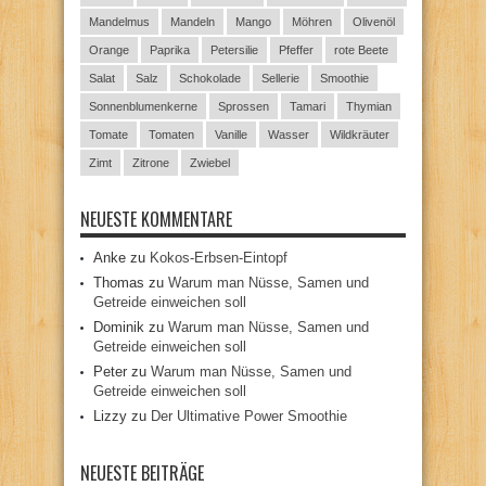
Mandelmus
Mandeln
Mango
Möhren
Olivenöl
Orange
Paprika
Petersilie
Pfeffer
rote Beete
Salat
Salz
Schokolade
Sellerie
Smoothie
Sonnenblumenkerne
Sprossen
Tamari
Thymian
Tomate
Tomaten
Vanille
Wasser
Wildkräuter
Zimt
Zitrone
Zwiebel
NEUESTE KOMMENTARE
Anke
zu
Kokos-Erbsen-Eintopf
Thomas
zu
Warum man Nüsse, Samen und
Getreide einweichen soll
Dominik
zu
Warum man Nüsse, Samen und
Getreide einweichen soll
Peter
zu
Warum man Nüsse, Samen und
Getreide einweichen soll
Lizzy
zu
Der Ultimative Power Smoothie
NEUESTE BEITRÄGE