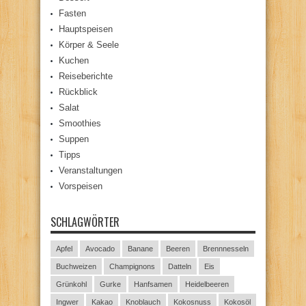
Fasten
Hauptspeisen
Körper & Seele
Kuchen
Reiseberichte
Rückblick
Salat
Smoothies
Suppen
Tipps
Veranstaltungen
Vorspeisen
SCHLAGWÖRTER
Apfel
Avocado
Banane
Beeren
Brennnesseln
Buchweizen
Champignons
Datteln
Eis
Grünkohl
Gurke
Hanfsamen
Heidelbeeren
Ingwer
Kakao
Knoblauch
Kokosnuss
Kokosöl