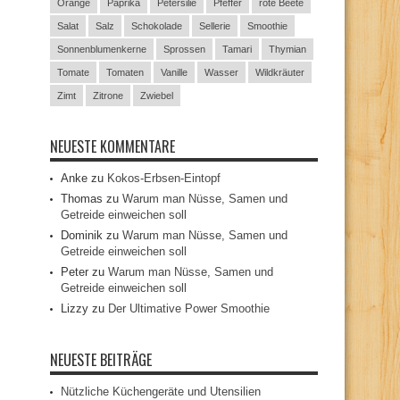
Orange
Paprika
Petersilie
Pfeffer
rote Beete
Salat
Salz
Schokolade
Sellerie
Smoothie
Sonnenblumenkerne
Sprossen
Tamari
Thymian
Tomate
Tomaten
Vanille
Wasser
Wildkräuter
Zimt
Zitrone
Zwiebel
NEUESTE KOMMENTARE
Anke
zu
Kokos-Erbsen-Eintopf
Thomas
zu
Warum man Nüsse, Samen und
Getreide einweichen soll
Dominik
zu
Warum man Nüsse, Samen und
Getreide einweichen soll
Peter
zu
Warum man Nüsse, Samen und
Getreide einweichen soll
Lizzy
zu
Der Ultimative Power Smoothie
NEUESTE BEITRÄGE
Nützliche Küchengeräte und Utensilien