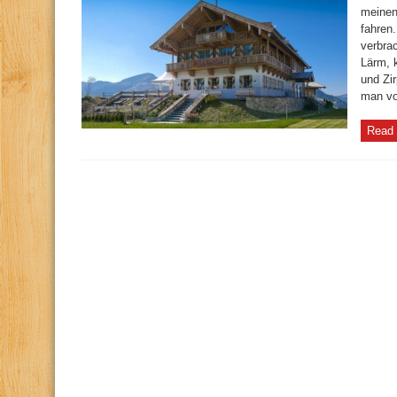
meinen
fahren
verbrac
Lärm, 
und Zi
man von
Read 