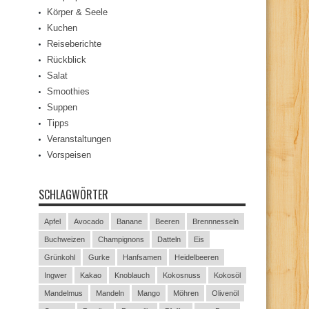
Körper & Seele
Kuchen
Reiseberichte
Rückblick
Salat
Smoothies
Suppen
Tipps
Veranstaltungen
Vorspeisen
SCHLAGWÖRTER
Apfel
Avocado
Banane
Beeren
Brennnesseln
Buchweizen
Champignons
Datteln
Eis
Grünkohl
Gurke
Hanfsamen
Heidelbeeren
Ingwer
Kakao
Knoblauch
Kokosnuss
Kokosöl
Mandelmus
Mandeln
Mango
Möhren
Olivenöl