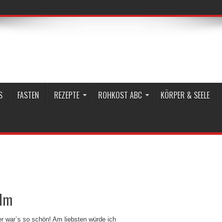
S
FASTEN
REZEPTE
ROHKOST ABC
KÖRPER & SEELE
Alm
er war`s so schön! Am liebsten würde ich