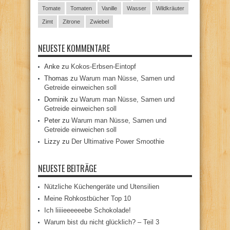
Tomate
Tomaten
Vanille
Wasser
Wildkräuter
Zimt
Zitrone
Zwiebel
NEUESTE KOMMENTARE
Anke
zu
Kokos-Erbsen-Eintopf
Thomas
zu
Warum man Nüsse, Samen und
Getreide einweichen soll
Dominik
zu
Warum man Nüsse, Samen und
Getreide einweichen soll
Peter
zu
Warum man Nüsse, Samen und
Getreide einweichen soll
Lizzy
zu
Der Ultimative Power Smoothie
NEUESTE BEITRÄGE
Nützliche Küchengeräte und Utensilien
Meine Rohkostbücher Top 10
Ich liiiieeeeeebe Schokolade!
Warum bist du nicht glücklich? – Teil 3