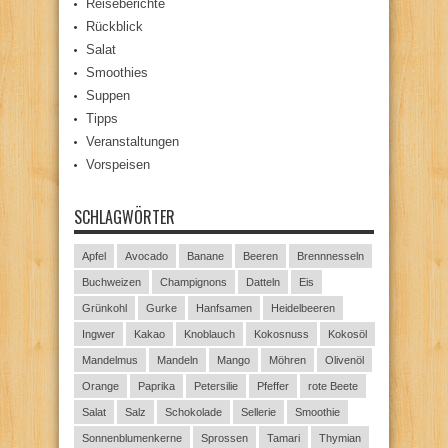
Reiseberichte
Rückblick
Salat
Smoothies
Suppen
Tipps
Veranstaltungen
Vorspeisen
SCHLAGWÖRTER
Apfel
Avocado
Banane
Beeren
Brennnesseln
Buchweizen
Champignons
Datteln
Eis
Grünkohl
Gurke
Hanfsamen
Heidelbeeren
Ingwer
Kakao
Knoblauch
Kokosnuss
Kokosöl
Mandelmus
Mandeln
Mango
Möhren
Olivenöl
Orange
Paprika
Petersilie
Pfeffer
rote Beete
Salat
Salz
Schokolade
Sellerie
Smoothie
Sonnenblumenkerne
Sprossen
Tamari
Thymian