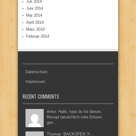
Juli 2014
Juni 2014
Mai 2014
April 2014
März 2014
Februar 2014
Datenschutz
Impressum
RECENT COMMENTS
Anke: Hallo, hast du für dieses
Rezept tatsächlich rohe Erbsen
gen...
Thomas: BACKOFEN ?!...