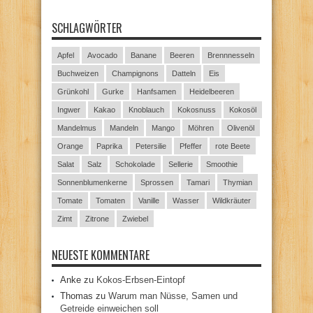
SCHLAGWÖRTER
Apfel
Avocado
Banane
Beeren
Brennnesseln
Buchweizen
Champignons
Datteln
Eis
Grünkohl
Gurke
Hanfsamen
Heidelbeeren
Ingwer
Kakao
Knoblauch
Kokosnuss
Kokosöl
Mandelmus
Mandeln
Mango
Möhren
Olivenöl
Orange
Paprika
Petersilie
Pfeffer
rote Beete
Salat
Salz
Schokolade
Sellerie
Smoothie
Sonnenblumenkerne
Sprossen
Tamari
Thymian
Tomate
Tomaten
Vanille
Wasser
Wildkräuter
Zimt
Zitrone
Zwiebel
NEUESTE KOMMENTARE
Anke
zu
Kokos-Erbsen-Eintopf
Thomas
zu
Warum man Nüsse, Samen und
Getreide einweichen soll