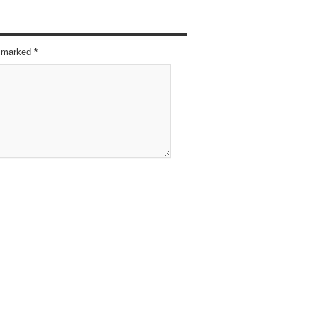
re marked
*