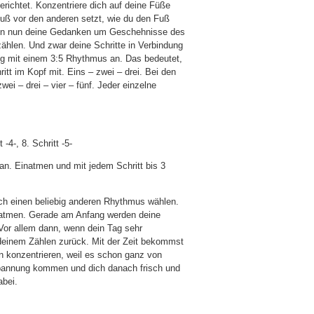
erichtet. Konzentriere dich auf deine Füße
uß vor den anderen setzt, wie du den Fuß
Wenn nun deine Gedanken um Geschehnisse des
ählen. Und zwar deine Schritte in Verbindung
ng mit einem 3:5 Rhythmus an. Das bedeutet,
itt im Kopf mit. Eins – zwei – drei. Bei den
ei – drei – vier – fünf. Jeder einzelne
 -4-, 8. Schritt -5-
an. Einatmen und mit jedem Schritt bis 3
uch einen beliebig anderen Rhythmus wählen.
inatmen. Gerade am Anfang werden deine
r allem dann, wenn dein Tag sehr
 deinem Zählen zurück. Mit der Zeit bekommst
n konzentrieren, weil es schon ganz von
ntspannung kommen und dich danach frisch und
abei.