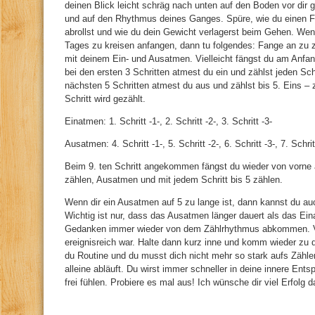
deinen Blick leicht schräg nach unten auf den Boden vor dir g
und auf den Rhythmus deines Ganges. Spüre, wie du einen F
abrollst und wie du dein Gewicht verlagerst beim Gehen. 
Tages zu kreisen anfangen, dann tu folgendes: Fange an zu z
mit deinem Ein- und Ausatmen. Vielleicht fängst du am Anfa
bei den ersten 3 Schritten atmest du ein und zählst jeden Schr
nächsten 5 Schritten atmest du aus und zählst bis 5. Eins – zw
Schritt wird gezählt.
Einatmen: 1. Schritt -1-, 2. Schritt -2-, 3. Schritt -3-
Ausatmen: 4. Schritt -1-, 5. Schritt -2-, 6. Schritt -3-, 7. Schritt
Beim 9. ten Schritt angekommen fängst du wieder von vorne 
zählen, Ausatmen und mit jedem Schritt bis 5 zählen.
Wenn dir ein Ausatmen auf 5 zu lange ist, dann kannst du a
Wichtig ist nur, dass das Ausatmen länger dauert als das E
Gedanken immer wieder von dem Zählrhythmus abkommen. Vo
ereignisreich war. Halte dann kurz inne und komm wieder zu
du Routine und du musst dich nicht mehr so stark aufs Zähle
alleine abläuft. Du wirst immer schneller in deine innere E
frei fühlen. Probiere es mal aus! Ich wünsche dir viel Erfolg d