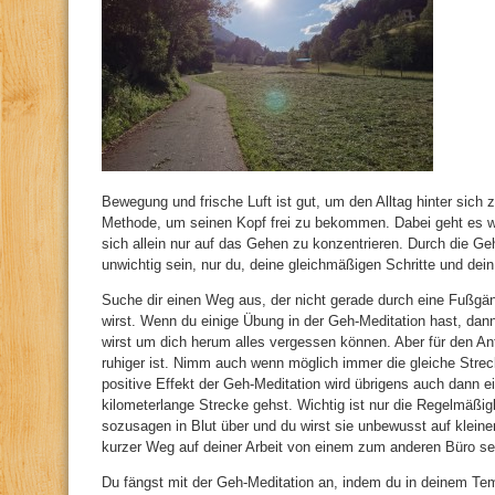
Bewegung und frische Luft ist gut, um den Alltag hinter sich 
Methode, um seinen Kopf frei zu bekommen. Dabei geht es w
sich allein nur auf das Gehen zu konzentrieren. Durch die Ge
unwichtig sein, nur du, deine gleichmäßigen Schritte und de
Suche dir einen Weg aus, der nicht gerade durch eine Fußgä
wirst. Wenn du einige Übung in der Geh-Meditation hast, dann
wirst um dich herum alles vergessen können. Aber für den A
ruhiger ist. Nimm auch wenn möglich immer die gleiche Stre
positive Effekt der Geh-Meditation wird übrigens auch dann e
kilometerlange Strecke gehst. Wichtig ist nur die Regelmäßig
sozusagen in Blut über und du wirst sie unbewusst auf klei
kurzer Weg auf deiner Arbeit von einem zum anderen Büro se
Du fängst mit der Geh-Meditation an, indem du in deinem Te