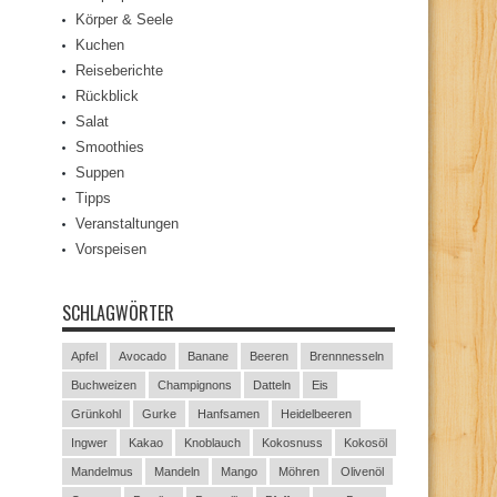
Körper & Seele
Kuchen
Reiseberichte
Rückblick
Salat
Smoothies
Suppen
Tipps
Veranstaltungen
Vorspeisen
SCHLAGWÖRTER
Apfel
Avocado
Banane
Beeren
Brennnesseln
Buchweizen
Champignons
Datteln
Eis
Grünkohl
Gurke
Hanfsamen
Heidelbeeren
Ingwer
Kakao
Knoblauch
Kokosnuss
Kokosöl
Mandelmus
Mandeln
Mango
Möhren
Olivenöl