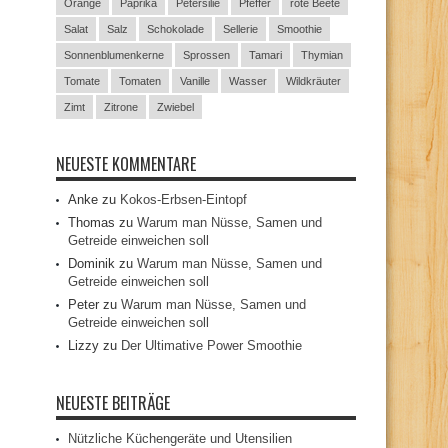
Orange
Paprika
Petersilie
Pfeffer
rote Beete
Salat
Salz
Schokolade
Sellerie
Smoothie
Sonnenblumenkerne
Sprossen
Tamari
Thymian
Tomate
Tomaten
Vanille
Wasser
Wildkräuter
Zimt
Zitrone
Zwiebel
NEUESTE KOMMENTARE
Anke
zu
Kokos-Erbsen-Eintopf
Thomas
zu
Warum man Nüsse, Samen und
Getreide einweichen soll
Dominik
zu
Warum man Nüsse, Samen und
Getreide einweichen soll
Peter
zu
Warum man Nüsse, Samen und
Getreide einweichen soll
Lizzy
zu
Der Ultimative Power Smoothie
NEUESTE BEITRÄGE
Nützliche Küchengeräte und Utensilien