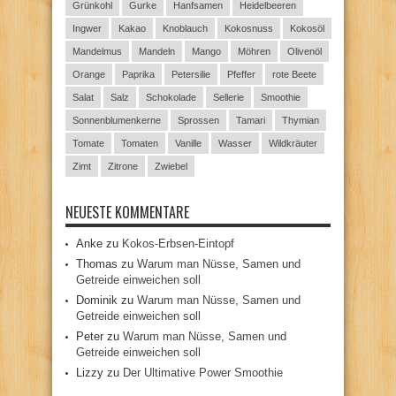
Grünkohl
Gurke
Hanfsamen
Heidelbeeren
Ingwer
Kakao
Knoblauch
Kokosnuss
Kokosöl
Mandelmus
Mandeln
Mango
Möhren
Olivenöl
Orange
Paprika
Petersilie
Pfeffer
rote Beete
Salat
Salz
Schokolade
Sellerie
Smoothie
Sonnenblumenkerne
Sprossen
Tamari
Thymian
Tomate
Tomaten
Vanille
Wasser
Wildkräuter
Zimt
Zitrone
Zwiebel
NEUESTE KOMMENTARE
Anke
zu
Kokos-Erbsen-Eintopf
Thomas
zu
Warum man Nüsse, Samen und
Getreide einweichen soll
Dominik
zu
Warum man Nüsse, Samen und
Getreide einweichen soll
Peter
zu
Warum man Nüsse, Samen und
Getreide einweichen soll
Lizzy
zu
Der Ultimative Power Smoothie