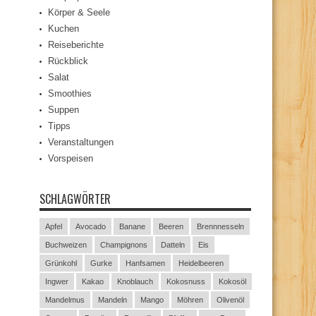
Körper & Seele
Kuchen
Reiseberichte
Rückblick
Salat
Smoothies
Suppen
Tipps
Veranstaltungen
Vorspeisen
SCHLAGWÖRTER
Apfel
Avocado
Banane
Beeren
Brennnesseln
Buchweizen
Champignons
Datteln
Eis
Grünkohl
Gurke
Hanfsamen
Heidelbeeren
Ingwer
Kakao
Knoblauch
Kokosnuss
Kokosöl
Mandelmus
Mandeln
Mango
Möhren
Olivenöl