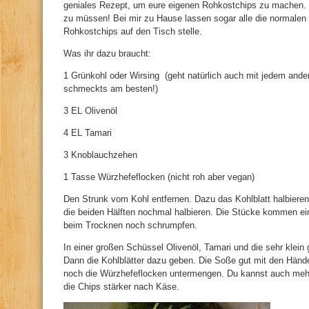
geniales Rezept, um eure eigenen Rohkostchips zu machen.
zu müssen! Bei mir zu Hause lassen sogar alle die normalen 
Rohkostchips auf den Tisch stelle.
Was ihr dazu braucht:
1 Grünkohl oder Wirsing (geht natürlich auch mit jedem ande
schmeckts am besten!)
3 EL Olivenöl
4 EL Tamari
3 Knoblauchzehen
1 Tasse Würzhefeflocken (nicht roh aber vegan)
Den Strunk vom Kohl entfernen. Dazu das Kohlblatt halbiere
die beiden Hälften nochmal halbieren. Die Stücke kommen ein
beim Trocknen noch schrumpfen.
In einer großen Schüssel Olivenöl, Tamari und die sehr klei
Dann die Kohlblätter dazu geben. Die Soße gut mit den Händ
noch die Würzhefeflocken untermengen. Du kannst auch me
die Chips stärker nach Käse.