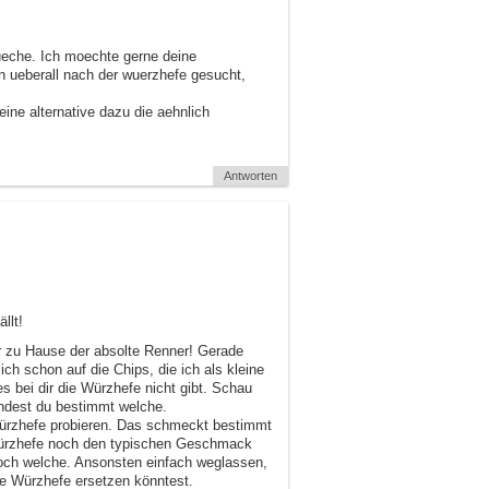
tkueche. Ich moechte gerne deine
on ueberall nach der wuerzhefe gesucht,
ine alternative dazu die aehnlich
Antworten
llt!
r zu Hause der absolte Renner! Gerade
h schon auf die Chips, die ich als kleine
s bei dir die Würzhefe nicht gibt. Schau
indest du bestimmt welche.
Würzhefe probieren. Das schmeckt bestimmt
 Würzhefe noch den typischen Geschmack
 noch welche. Ansonsten einfach weglassen,
ie Würzhefe ersetzen könntest.