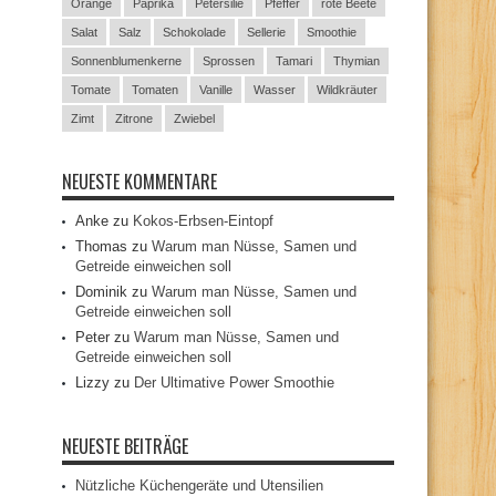
Orange
Paprika
Petersilie
Pfeffer
rote Beete
Salat
Salz
Schokolade
Sellerie
Smoothie
Sonnenblumenkerne
Sprossen
Tamari
Thymian
Tomate
Tomaten
Vanille
Wasser
Wildkräuter
Zimt
Zitrone
Zwiebel
NEUESTE KOMMENTARE
Anke
zu
Kokos-Erbsen-Eintopf
Thomas
zu
Warum man Nüsse, Samen und
Getreide einweichen soll
Dominik
zu
Warum man Nüsse, Samen und
Getreide einweichen soll
Peter
zu
Warum man Nüsse, Samen und
Getreide einweichen soll
Lizzy
zu
Der Ultimative Power Smoothie
NEUESTE BEITRÄGE
Nützliche Küchengeräte und Utensilien