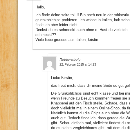
Hallo,
Ich finde deine seite toll!!! Bin noch neu in der rohkos
gruenkohlchips probieren. Ich wohne in italien, hab sch
finde ich aber leider nicht.
Denkst du es schmeckt auch ohne o. Hast du vielleicht e
schmeckt??
Viele liebe gruesse aus italien, kristin
Rohkostlady
22. Februar 2015 at 14:23
Liebe Kirstin,
das freut mich, dass dir meine Seite so gut gefä
Die Grünkohlchips sind echt klasse und bei mi
wenn Freunde zu Besuch kommen freuen sie sic
Knabberei auf den Tisch stelle. Schade, dass e
doch vielleicht mal in einem Online-Shop, da f
Natürlich kannst du die Chips auch ohne die 
auch gut. Jedoch finde ich, dass gerade die
gibt. Schau einfach mal, vielleicht findest du
da es nichts vergleichbares gibt, mit dem du d