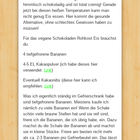
himmlisch schokoladig und ist total cremig! Gerade
jetzt bei diesen heißen Temperaturen kann man
nicht genug Eis essen. Hier kommt die gesunde
Alternative, ohne schlechtes Gewissen haben zu
müssen!
Für das vegane Schokoladen Rohkost Eis brauchst
du:
4 tiefgefrorene Bananen
4-5 EL Kakaopulver (ich habe dieses hier
verwendet:
Link
)
Eventuell Kakaonibs (diese hier kann ich
empfehlen:
Link
)
Was ich eigentlich ständig im Gefrierschrank habe
sind tiefgefrorene Bananen. Meistens kaufe ich
nämlich zu viele Bananen ein! Wenn die Schale
schön viele braune Stellen hat und sie reif sind,
friere ich die Bananen, die ich übrig habe, ein. Dazu
machst du die Schale der Bananen ab und machst
sie in kleine Stücke. Friere am besten nicht mehr
als ca. 2-3 Bananen pro Gefrierbeutel ein. Das lässt