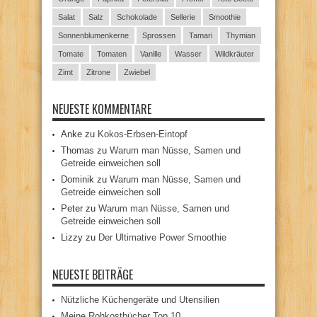
Salat
Salz
Schokolade
Sellerie
Smoothie
Sonnenblumenkerne
Sprossen
Tamari
Thymian
Tomate
Tomaten
Vanille
Wasser
Wildkräuter
Zimt
Zitrone
Zwiebel
NEUESTE KOMMENTARE
Anke
zu
Kokos-Erbsen-Eintopf
Thomas
zu
Warum man Nüsse, Samen und
Getreide einweichen soll
Dominik
zu
Warum man Nüsse, Samen und
Getreide einweichen soll
Peter
zu
Warum man Nüsse, Samen und
Getreide einweichen soll
Lizzy
zu
Der Ultimative Power Smoothie
NEUESTE BEITRÄGE
Nützliche Küchengeräte und Utensilien
Meine Rohkostbücher Top 10