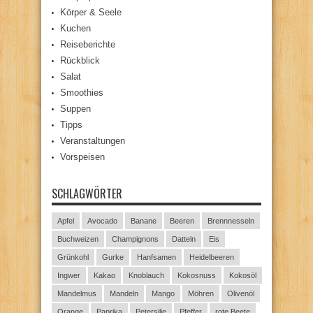
Körper & Seele
Kuchen
Reiseberichte
Rückblick
Salat
Smoothies
Suppen
Tipps
Veranstaltungen
Vorspeisen
SCHLAGWÖRTER
Apfel
Avocado
Banane
Beeren
Brennnesseln
Buchweizen
Champignons
Datteln
Eis
Grünkohl
Gurke
Hanfsamen
Heidelbeeren
Ingwer
Kakao
Knoblauch
Kokosnuss
Kokosöl
Mandelmus
Mandeln
Mango
Möhren
Olivenöl
Orange
Paprika
Petersilie
Pfeffer
rote Beete