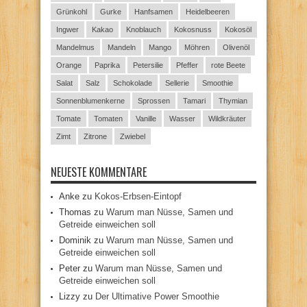
Grünkohl
Gurke
Hanfsamen
Heidelbeeren
Ingwer
Kakao
Knoblauch
Kokosnuss
Kokosöl
Mandelmus
Mandeln
Mango
Möhren
Olivenöl
Orange
Paprika
Petersilie
Pfeffer
rote Beete
Salat
Salz
Schokolade
Sellerie
Smoothie
Sonnenblumenkerne
Sprossen
Tamari
Thymian
Tomate
Tomaten
Vanille
Wasser
Wildkräuter
Zimt
Zitrone
Zwiebel
NEUESTE KOMMENTARE
Anke
zu
Kokos-Erbsen-Eintopf
Thomas
zu
Warum man Nüsse, Samen und
Getreide einweichen soll
Dominik
zu
Warum man Nüsse, Samen und
Getreide einweichen soll
Peter
zu
Warum man Nüsse, Samen und
Getreide einweichen soll
Lizzy
zu
Der Ultimative Power Smoothie