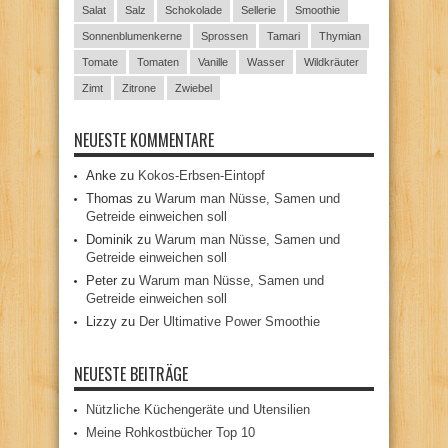
Salat
Salz
Schokolade
Sellerie
Smoothie
Sonnenblumenkerne
Sprossen
Tamari
Thymian
Tomate
Tomaten
Vanille
Wasser
Wildkräuter
Zimt
Zitrone
Zwiebel
NEUESTE KOMMENTARE
Anke
zu
Kokos-Erbsen-Eintopf
Thomas
zu
Warum man Nüsse, Samen und
Getreide einweichen soll
Dominik
zu
Warum man Nüsse, Samen und
Getreide einweichen soll
Peter
zu
Warum man Nüsse, Samen und
Getreide einweichen soll
Lizzy
zu
Der Ultimative Power Smoothie
NEUESTE BEITRÄGE
Nützliche Küchengeräte und Utensilien
Meine Rohkostbücher Top 10