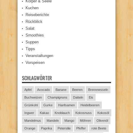
Körper & Seele
Kuchen
Reiseberichte
Rückblick
Salat
Smoothies
Suppen
Tipps
Veranstaltungen
Vorspeisen
SCHLAGWÖRTER
Apfel
Avocado
Banane
Beeren
Brennnesseln
Buchweizen
Champignons
Datteln
Eis
Grünkohl
Gurke
Hanfsamen
Heidelbeeren
Ingwer
Kakao
Knoblauch
Kokosnuss
Kokosöl
Mandelmus
Mandeln
Mango
Möhren
Olivenöl
Orange
Paprika
Petersilie
Pfeffer
rote Beete