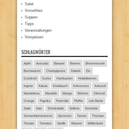
Salat
Smoothies
Suppen
Tipps
Veranstaltungen
Vorspeisen
SCHLAGWÖRTER
Apfel
Avocado
Banane
Beeren
Brennnesseln
Buchweizen
Champignons
Datteln
Eis
Grünkohl
Gurke
Hanfsamen
Heidelbeeren
Ingwer
Kakao
Knoblauch
Kokosnuss
Kokosöl
Mandelmus
Mandeln
Mango
Möhren
Olivenöl
Orange
Paprika
Petersilie
Pfeffer
rote Beete
Salat
Salz
Schokolade
Sellerie
Smoothie
Sonnenblumenkerne
Sprossen
Tamari
Thymian
Tomate
Tomaten
Vanille
Wasser
Wildkräuter